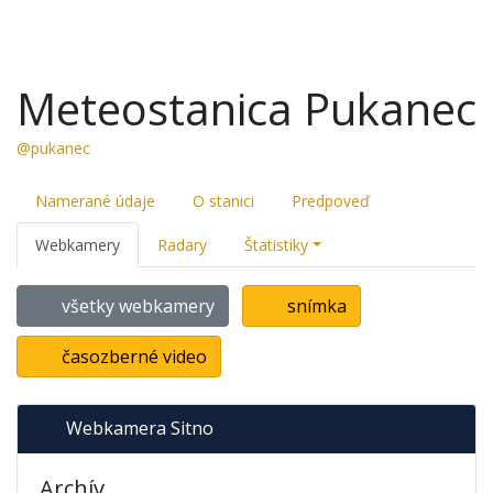
Meteostanica Pukanec
@pukanec
Namerané údaje
O stanici
Predpoveď
Webkamery
Radary
Štatistiky
všetky webkamery
snímka
časozberné video
Webkamera Sitno
Archív