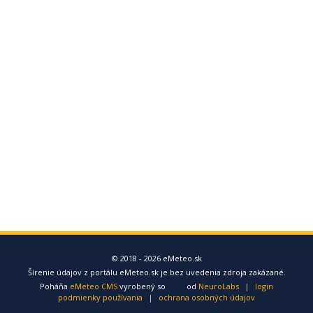
© 2018 - 2026 eMeteo.sk
Šírenie údajov z portálu eMeteo.sk je bez uvedenia zdroja zakázané.
Poháňa
eMeteo CMS
vyrobený so
od
NeuroLabs
|
login
podmienky používania
|
ochrana osobných údajov