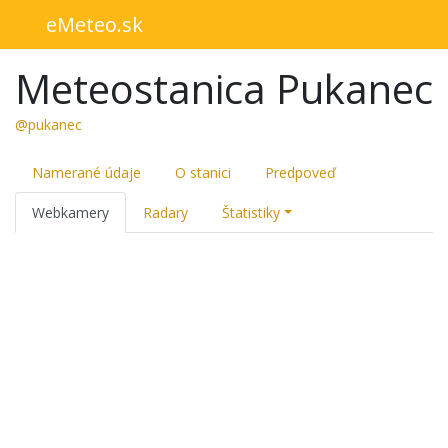
eMeteo.sk
Meteostanica Pukanec
@pukanec
Namerané údaje
O stanici
Predpoveď
Webkamery
Radary
Štatistiky