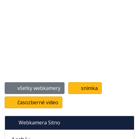
všetky webkamery
snímka
časozberné video
Webkamera Sitno