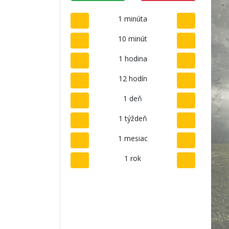
1 minúta
10 minút
1 hodina
12 hodín
1 deň
1 týždeň
1 mesiac
1 rok