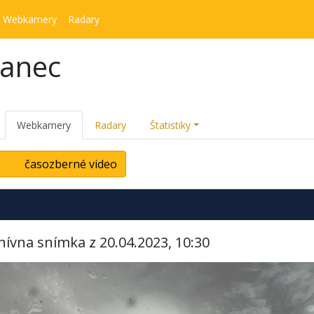
Webkamery
Radary
kanec
Webkamery
Radary
Štatistiky
časozberné video
hívna snímka z 20.04.2023, 10:30