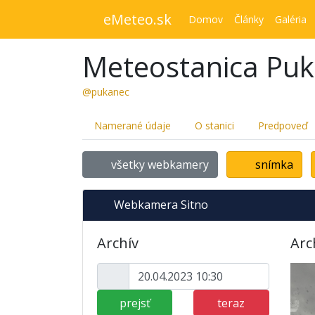
eMeteo.sk
Domov
Články
Galéria
Meteostanica Pu
@pukanec
Namerané údaje
O stanici
Predpoveď
všetky webkamery
snímka
Webkamera Sitno
Archív
Arc
prejsť
teraz