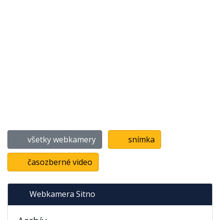
všetky webkamery
snímka
časozberné video
Webkamera Sitno