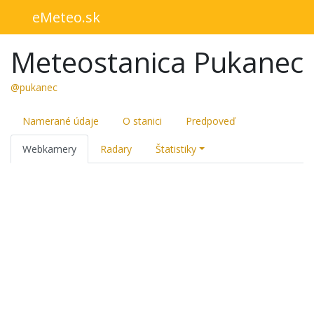
eMeteo.sk
Meteostanica Pukanec
@pukanec
Namerané údaje
O stanici
Predpoveď
Webkamery
Radary
Štatistiky