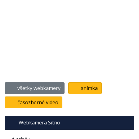
všetky webkamery
snímka
časozberné video
Webkamera Sitno