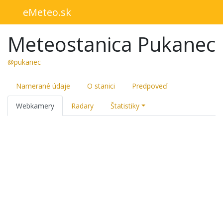
eMeteo.sk
Meteostanica Pukanec
@pukanec
Namerané údaje
O stanici
Predpoveď
Webkamery
Radary
Štatistiky