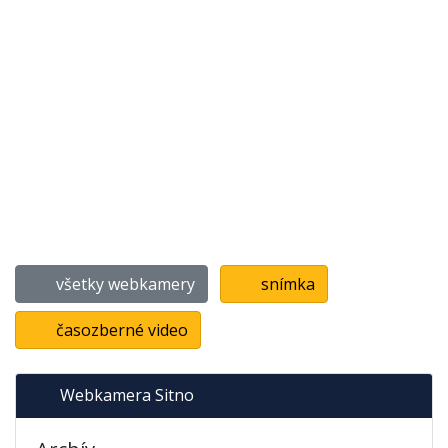
všetky webkamery
snímka
časozberné video
Webkamera Sitno