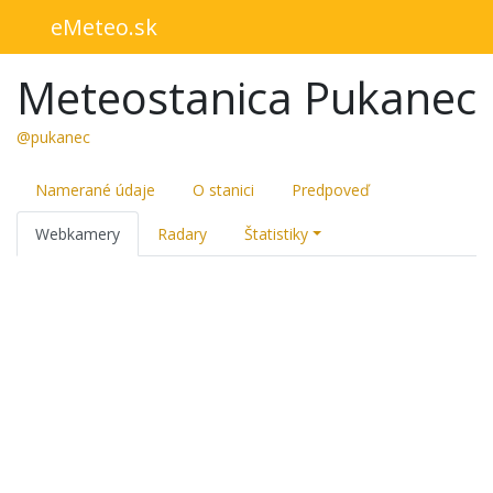
eMeteo.sk
Meteostanica Pukanec
@pukanec
Namerané údaje
O stanici
Predpoveď
Webkamery
Radary
Štatistiky