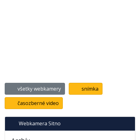
všetky webkamery
snímka
časozberné video
Webkamera Sitno