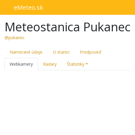
eMeteo.sk
Meteostanica Pukanec
@pukanec
Namerané údaje
O stanici
Predpoveď
Webkamery
Radary
Štatistiky