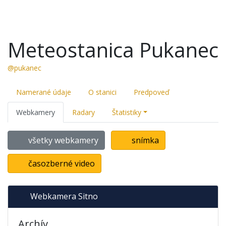
Meteostanica Pukanec
@pukanec
Namerané údaje
O stanici
Predpoveď
Webkamery
Radary
Štatistiky
všetky webkamery
snímka
časozberné video
Webkamera Sitno
Archív