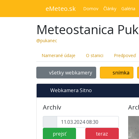
eMeteo.sk
Domov
Články
Galéria
Meteostanica Pu
@pukanec
Namerané údaje
O stanici
Predpoveď
všetky webkamery
snímka
Webkamera Sitno
Archív
Arc
prejsť
teraz