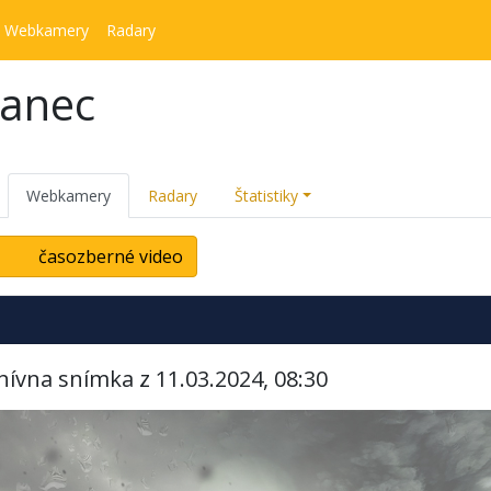
Webkamery
Radary
kanec
Webkamery
Radary
Štatistiky
časozberné video
hívna snímka z 11.03.2024, 08:30