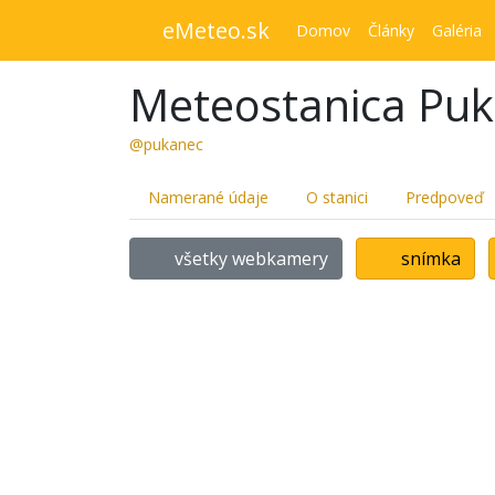
eMeteo.sk
Domov
Články
Galéria
Meteostanica Pu
@pukanec
Namerané údaje
O stanici
Predpoveď
všetky webkamery
snímka