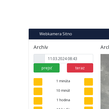
Webkamera Sitno
Archív
Arc
prejsť
teraz
1 minúta
10 minút
1 hodina