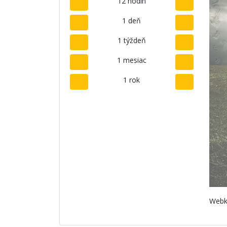
12 hodín
1 deň
1 týždeň
1 mesiac
1 rok
Webk