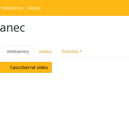
Webkamery
Radary
kanec
Webkamery
Radary
Štatistiky
časozberné video