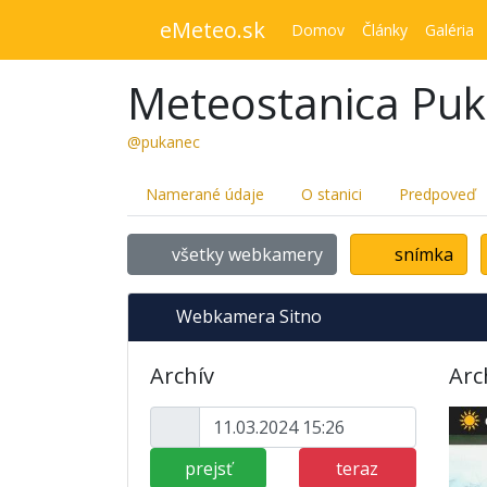
eMeteo.sk
Domov
Články
Galéria
Meteostanica Pu
@pukanec
Namerané údaje
O stanici
Predpoveď
všetky webkamery
snímka
Webkamera Sitno
Archív
Arc
prejsť
teraz