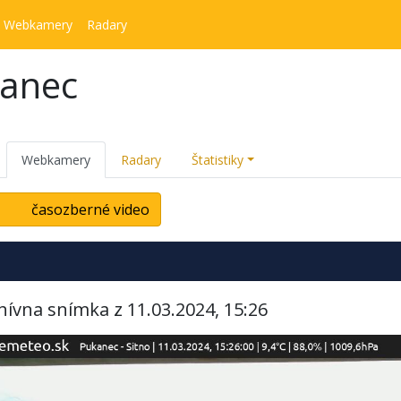
Webkamery
Radary
kanec
Webkamery
Radary
Štatistiky
časozberné video
hívna snímka z 11.03.2024, 15:26