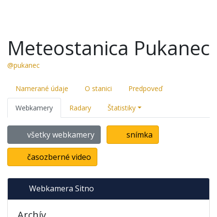
Meteostanica Pukanec
@pukanec
Namerané údaje
O stanici
Predpoveď
Webkamery
Radary
Štatistiky
všetky webkamery
snímka
časozberné video
Webkamera Sitno
Archív