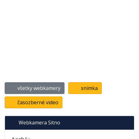
všetky webkamery
snímka
časozberné video
Webkamera Sitno