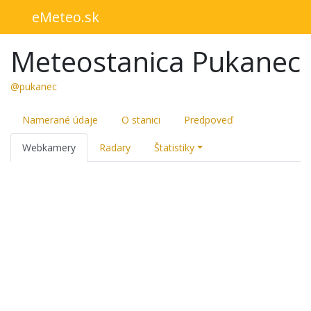
eMeteo.sk
Meteostanica Pukanec
@pukanec
Namerané údaje
O stanici
Predpoveď
Webkamery
Radary
Štatistiky