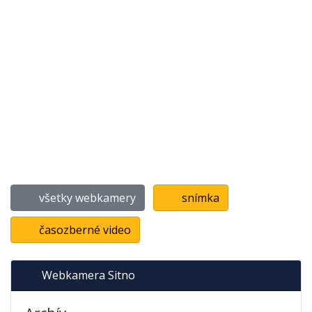
všetky webkamery
snímka
časozberné video
Webkamera Sitno