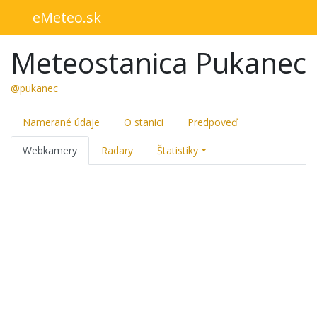
eMeteo.sk
Meteostanica Pukanec
@pukanec
Namerané údaje
O stanici
Predpoveď
Webkamery
Radary
Štatistiky