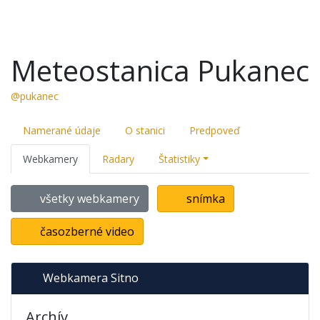
Meteostanica Pukanec
@pukanec
Namerané údaje
O stanici
Predpoveď
Webkamery
Radary
Štatistiky
všetky webkamery
snímka
časozberné video
Webkamera Sitno
Archív