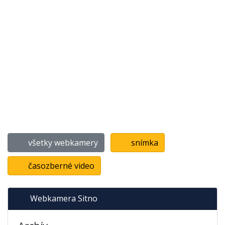
všetky webkamery
snímka
časozberné video
Webkamera Sitno