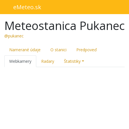
eMeteo.sk
Meteostanica Pukanec
@pukanec
Namerané údaje
O stanici
Predpoveď
Webkamery
Radary
Štatistiky