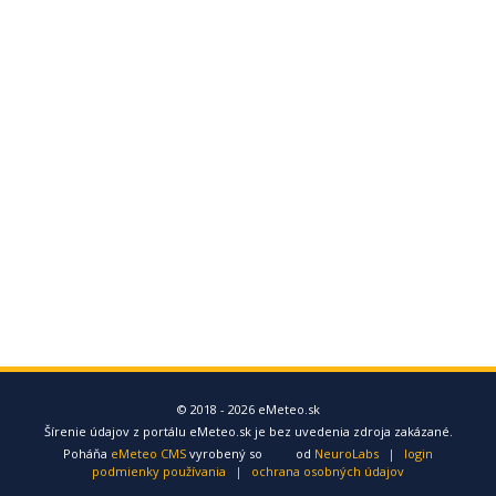
© 2018 - 2026 eMeteo.sk
Šírenie údajov z portálu eMeteo.sk je bez uvedenia zdroja zakázané.
Poháňa
eMeteo CMS
vyrobený so
od
NeuroLabs
|
login
podmienky používania
|
ochrana osobných údajov