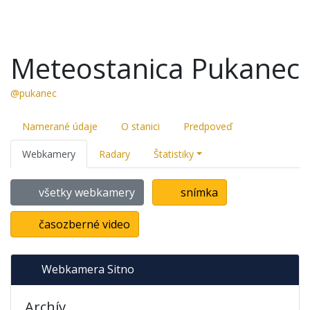
Meteostanica Pukanec
@pukanec
Namerané údaje
O stanici
Predpoveď
Webkamery
Radary
Štatistiky
všetky webkamery
snímka
časozberné video
Webkamera Sitno
Archív