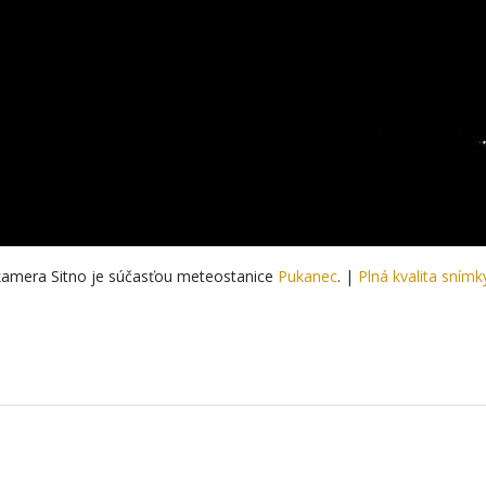
amera Sitno je súčasťou meteostanice
Pukanec
. |
Plná kvalita snímk