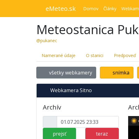
eMeteo.sk
Domov
Články
Webkam
Meteostanica Pu
@pukanec
Namerané údaje
O stanici
Predpoveď
všetky webkamery
snímka
Webkamera Sitno
Archív
Arc
prejsť
teraz