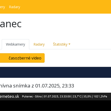
ery
Radary
kanec
Webkamery
Radary
Štatistiky
časozberné video
hívna snímka z 01.07.2025, 23:33