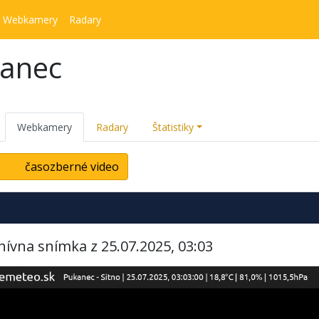
Webkamery
Radary
kanec
Webkamery
Radary
Štatistiky
časozberné video
hívna snímka z 25.07.2025, 03:03