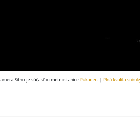
amera Sitno je súčasťou meteostanice
Pukanec
. |
Plná kvalita snímk