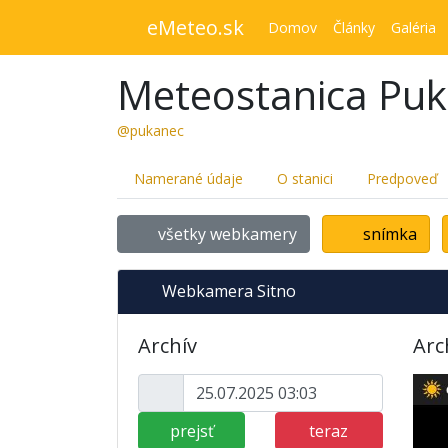
eMeteo.sk
Domov
Články
Galéria
Meteostanica Pu
@pukanec
Namerané údaje
O stanici
Predpoveď
všetky webkamery
snímka
Webkamera Sitno
Archív
Arc
prejsť
teraz