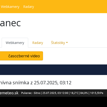
Webkamery
Radary
kanec
Webkamery
Radary
Štatistiky
časozberné video
hívna snímka z 25.07.2025, 03:12