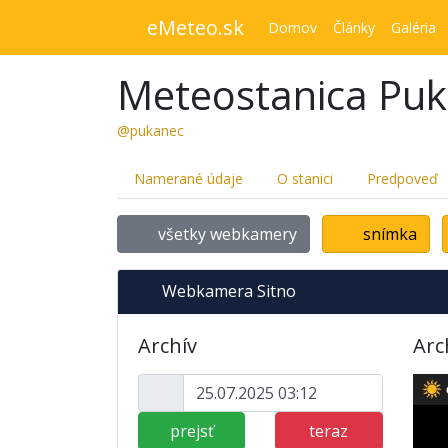
eMeteo.sk
Domov
Články
Galéria
Meteostanica Pu
@pukanec
Namerané údaje
O stanici
Predpoveď
všetky webkamery
snímka
Webkamera Sitno
Archív
Arc
prejsť
teraz