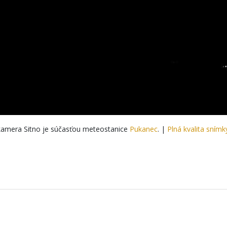
amera Sitno je súčasťou meteostanice
Pukanec
. |
Plná kvalita snímk