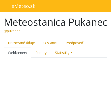
eMeteo.sk
Meteostanica Pukanec
@pukanec
Namerané údaje
O stanici
Predpoveď
Webkamery
Radary
Štatistiky