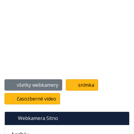
všetky webkamery
snímka
časozberné video
Webkamera Sitno