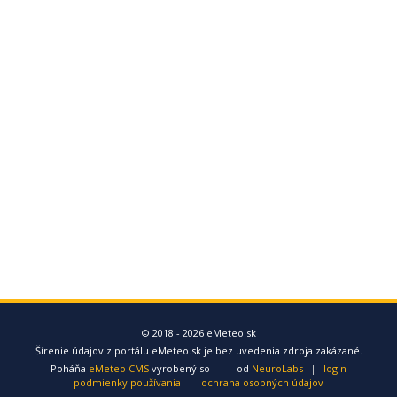
© 2018 - 2026 eMeteo.sk
Šírenie údajov z portálu eMeteo.sk je bez uvedenia zdroja zakázané.
Poháňa
eMeteo CMS
vyrobený so
od
NeuroLabs
|
login
podmienky používania
|
ochrana osobných údajov