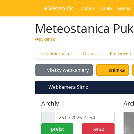
eMeteo.sk
Domov
Články
Galéria
Meteostanica Pu
@pukanec
Namerané údaje
O stanici
Predpoveď
všetky webkamery
snímka
Webkamera Sitno
Archív
Arc
prejsť
teraz