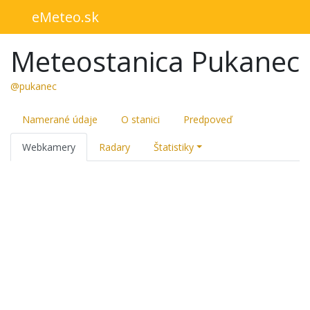
eMeteo.sk
Meteostanica Pukanec
@pukanec
Namerané údaje
O stanici
Predpoveď
Webkamery
Radary
Štatistiky