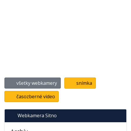
všetky webkamery
snímka
časozberné video
Webkamera Sitno