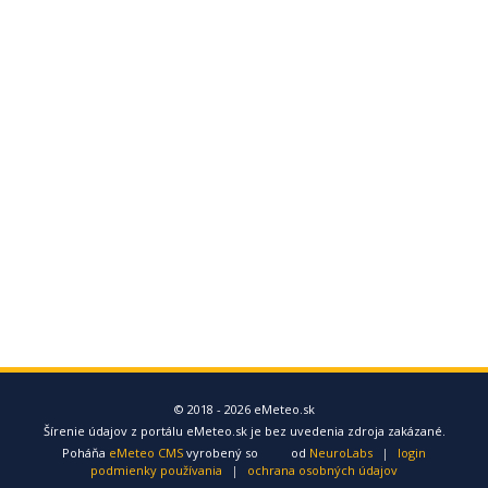
© 2018 - 2026 eMeteo.sk
Šírenie údajov z portálu eMeteo.sk je bez uvedenia zdroja zakázané.
Poháňa
eMeteo CMS
vyrobený so
od
NeuroLabs
|
login
podmienky používania
|
ochrana osobných údajov