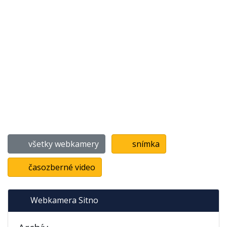
všetky webkamery
snímka
časozberné video
Webkamera Sitno