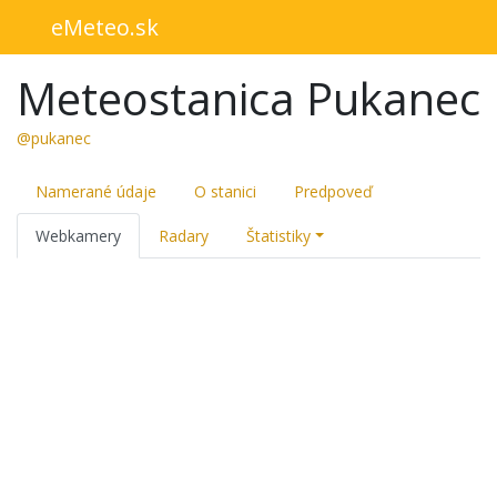
eMeteo.sk
Meteostanica Pukanec
@pukanec
Namerané údaje
O stanici
Predpoveď
Webkamery
Radary
Štatistiky