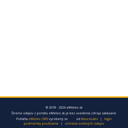
© 2018 - 2026 eMeteo.sk
Šírenie údajov z portálu eMeteo.sk je bez uvedenia zdroja zakázané.
Poháňa
eMeteo CMS
vyrobený so
od
NeuroLabs
|
login
podmienky používania
|
ochrana osobných údajov