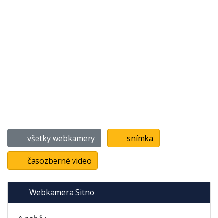
všetky webkamery
snímka
časozberné video
Webkamera Sitno