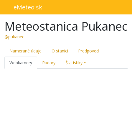
eMeteo.sk
Meteostanica Pukanec
@pukanec
Namerané údaje
O stanici
Predpoveď
Webkamery
Radary
Štatistiky