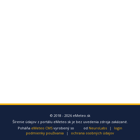
© 2018 - 2026 eMeteo.sk
Šírenie údajov z portálu eMeteo.sk je bez uvedenia zdroja zakázané.
Poháňa
eMeteo CMS
vyrobený so
od
NeuroLabs
|
login
podmienky používania
|
ochrana osobných údajov