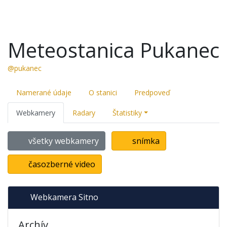
Meteostanica Pukanec
@pukanec
Namerané údaje
O stanici
Predpoveď
Webkamery
Radary
Štatistiky
všetky webkamery
snímka
časozberné video
Webkamera Sitno
Archív