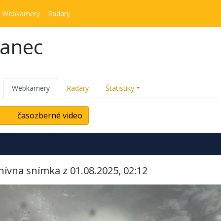
Webkamery
Radary
kanec
Webkamery
Radary
Štatistiky
časozberné video
hívna snímka z 01.08.2025, 02:12