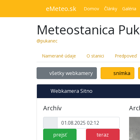
eMeteo.sk
Domov
Články
Galéria
Meteostanica Pu
@pukanec
Namerané údaje
O stanici
Predpoveď
všetky webkamery
snímka
Webkamera Sitno
Archív
Arc
prejsť
teraz