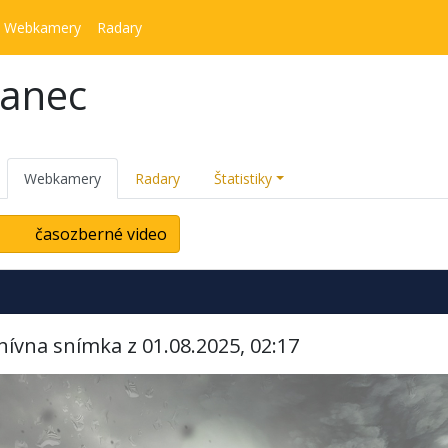
Webkamery
Radary
kanec
Webkamery
Radary
Štatistiky
časozberné video
hívna snímka z 01.08.2025, 02:17