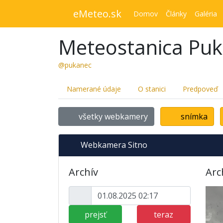
eMeteo.sk
Domov
Články
Galéria
Meteostanica Pu
@pukanec
Namerané údaje
O stanici
Predpoveď
všetky webkamery
snímka
Webkamera Sitno
Archív
Arc
prejsť
teraz