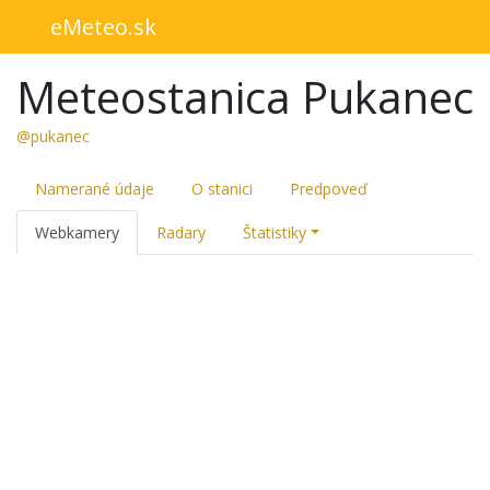
eMeteo.sk
Meteostanica Pukanec
@pukanec
Namerané údaje
O stanici
Predpoveď
Webkamery
Radary
Štatistiky