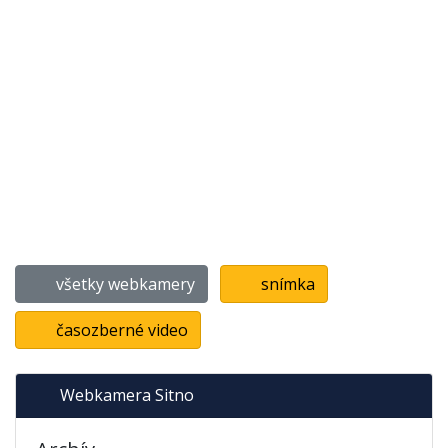
všetky webkamery
snímka
časozberné video
Webkamera Sitno