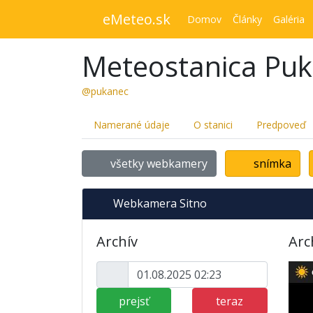
eMeteo.sk
Domov
Články
Galéria
Meteostanica Pu
@pukanec
Namerané údaje
O stanici
Predpoveď
všetky webkamery
snímka
Webkamera Sitno
Archív
Arc
prejsť
teraz