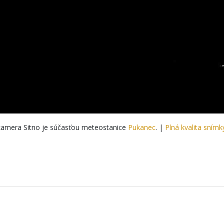
amera Sitno je súčasťou meteostanice
Pukanec
. |
Plná kvalita snímk