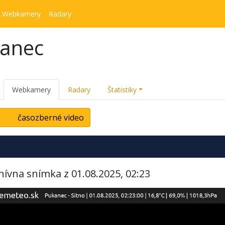
Webkamery
Radary
kanec
Webkamery
Radary
Štatistiky
časozberné video
hívna snímka z 01.08.2025, 02:23