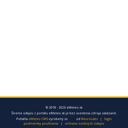
© 2018 - 2026 eMeteo.sk
Šírenie údajov z portálu eMeteo.sk je bez uvedenia zdroja zakázané.
Poháňa
eMeteo CMS
vyrobený so
od
NeuroLabs
|
login
podmienky používania
|
ochrana osobných údajov