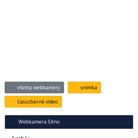
všetky webkamery
snímka
časozberné video
Webkamera Sitno