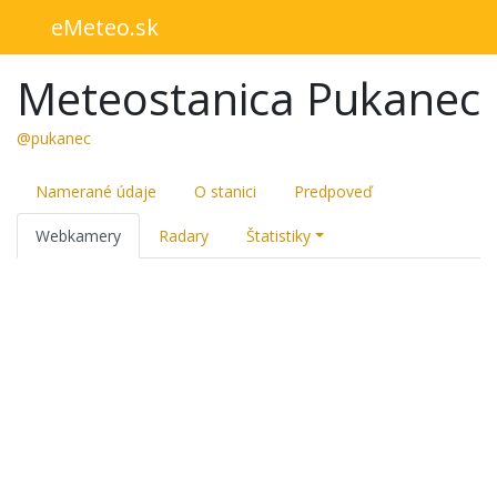
eMeteo.sk
Meteostanica Pukanec
@pukanec
Namerané údaje
O stanici
Predpoveď
Webkamery
Radary
Štatistiky