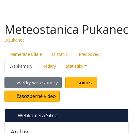
Meteostanica Pukanec
@pukanec
Namerané údaje
O stanici
Predpoveď
Webkamery
Radary
Štatistiky
všetky webkamery
snímka
časozberné video
Webkamera Sitno
Archív