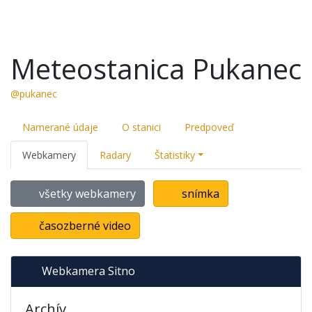
Meteostanica Pukanec
@pukanec
Namerané údaje
O stanici
Predpoveď
Webkamery
Radary
Štatistiky
všetky webkamery
snímka
časozberné video
Webkamera Sitno
Archív