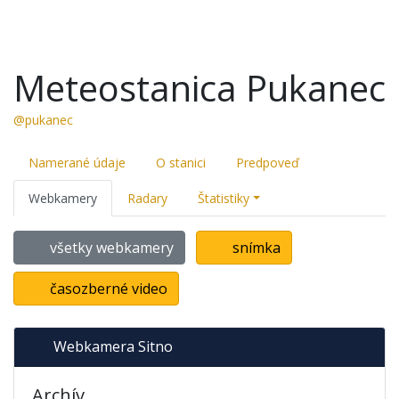
Meteostanica Pukanec
@pukanec
Namerané údaje
O stanici
Predpoveď
Webkamery
Radary
Štatistiky
všetky webkamery
snímka
časozberné video
Webkamera Sitno
Archív