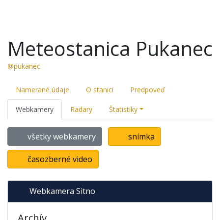
Meteostanica Pukanec
@pukanec
Namerané údaje
O stanici
Predpoveď
Webkamery
Radary
Štatistiky
všetky webkamery
snímka
časozberné video
Webkamera Sitno
Archív