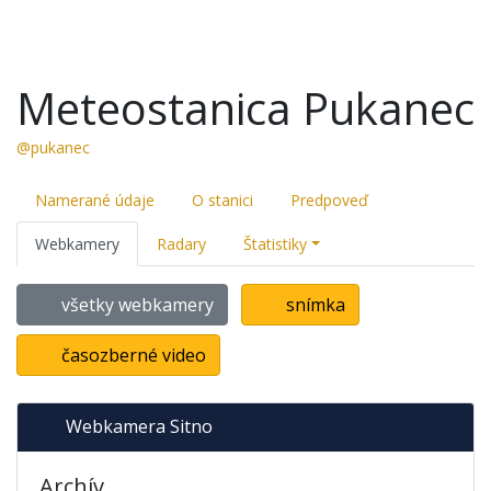
Meteostanica Pukanec
@pukanec
Namerané údaje
O stanici
Predpoveď
Webkamery
Radary
Štatistiky
všetky webkamery
snímka
časozberné video
Webkamera Sitno
Archív