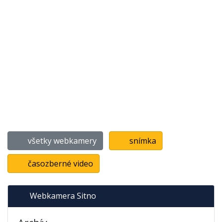
všetky webkamery
snímka
časozberné video
Webkamera Sitno