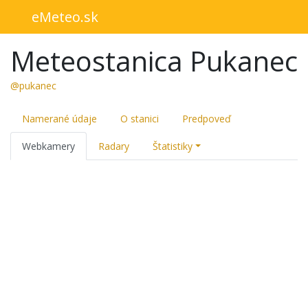
eMeteo.sk
Meteostanica Pukanec
@pukanec
Namerané údaje
O stanici
Predpoveď
Webkamery
Radary
Štatistiky