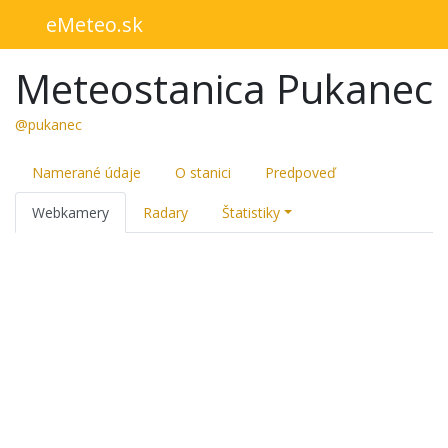
eMeteo.sk
Meteostanica Pukanec
@pukanec
Namerané údaje
O stanici
Predpoveď
Webkamery
Radary
Štatistiky