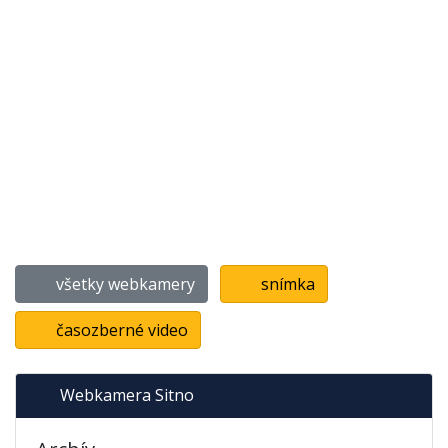
všetky webkamery
snímka
časozberné video
Webkamera Sitno