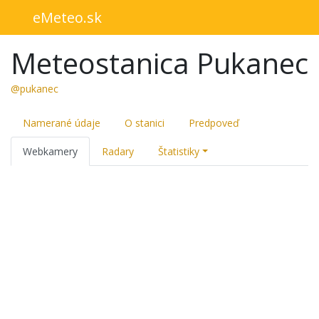
eMeteo.sk
Meteostanica Pukanec
@pukanec
Namerané údaje
O stanici
Predpoveď
Webkamery
Radary
Štatistiky