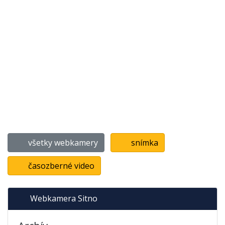
všetky webkamery
snímka
časozberné video
Webkamera Sitno