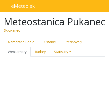
eMeteo.sk
Meteostanica Pukanec
@pukanec
Namerané údaje
O stanici
Predpoveď
Webkamery
Radary
Štatistiky