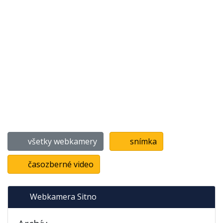
všetky webkamery
snímka
časozberné video
Webkamera Sitno