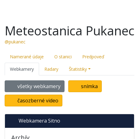
Meteostanica Pukanec
@pukanec
Namerané údaje
O stanici
Predpoveď
Webkamery
Radary
Štatistiky
všetky webkamery
snímka
časozberné video
Webkamera Sitno
Archív