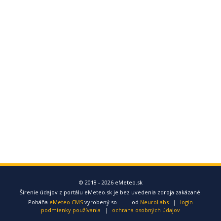
© 2018 - 2026 eMeteo.sk
Šírenie údajov z portálu eMeteo.sk je bez uvedenia zdroja zakázané.
Poháňa
eMeteo CMS
vyrobený so
od
NeuroLabs
|
login
podmienky používania
|
ochrana osobných údajov