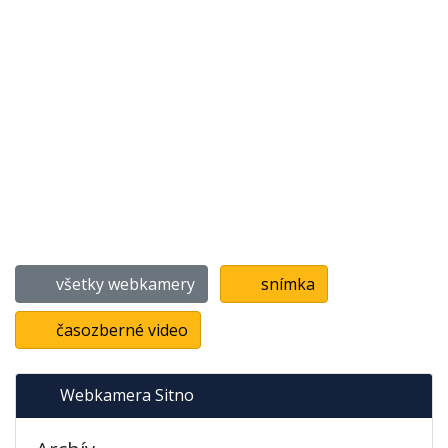
všetky webkamery
snímka
časozberné video
Webkamera Sitno