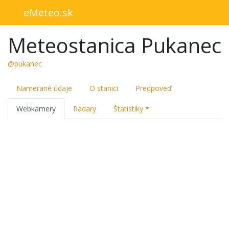
eMeteo.sk
Meteostanica Pukanec
@pukanec
Namerané údaje
O stanici
Predpoveď
Webkamery
Radary
Štatistiky