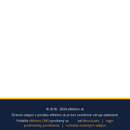
© 2018 - 2026 eMeteo.sk
Šírenie údajov z portálu eMeteo.sk je bez uvedenia zdroja zakázané.
Poháňa
eMeteo CMS
vyrobený so
od
NeuroLabs
|
login
podmienky používania
|
ochrana osobných údajov