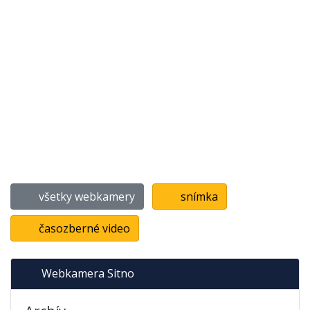
všetky webkamery
snímka
časozberné video
Webkamera Sitno