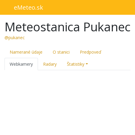
eMeteo.sk
Meteostanica Pukanec
@pukanec
Namerané údaje
O stanici
Predpoveď
Webkamery
Radary
Štatistiky