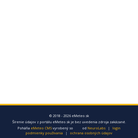
© 2018 - 2026 eMeteo.sk
Šírenie údajov z portálu eMeteo.sk je bez uvedenia zdroja zakázané.
Poháňa
eMeteo CMS
vyrobený so
od
NeuroLabs
|
login
podmienky používania
|
ochrana osobných údajov