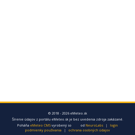
© 2018 - 2026 eMeteo.sk
Šírenie údajov z portálu eMeteo.sk je bez uvedenia zdroja zakázané.
Poháňa
eMeteo CMS
vyrobený so
od
NeuroLabs
|
login
podmienky používania
|
ochrana osobných údajov