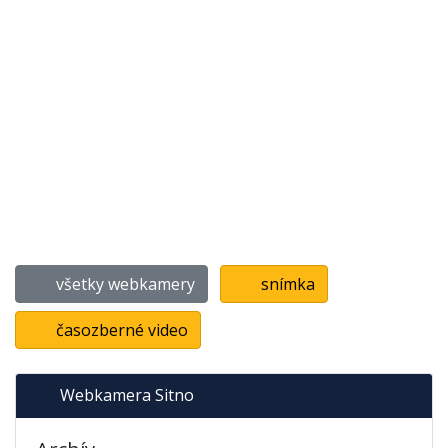
všetky webkamery
snímka
časozberné video
Webkamera Sitno