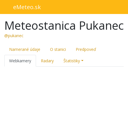
eMeteo.sk
Meteostanica Pukanec
@pukanec
Namerané údaje
O stanici
Predpoveď
Webkamery
Radary
Štatistiky