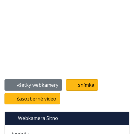
všetky webkamery
snímka
časozberné video
Webkamera Sitno