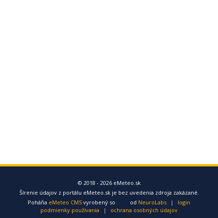
© 2018 - 2026 eMeteo.sk
Šírenie údajov z portálu eMeteo.sk je bez uvedenia zdroja zakázané.
Poháňa
eMeteo CMS
vyrobený so
od
NeuroLabs
|
login
podmienky používania
|
ochrana osobných údajov