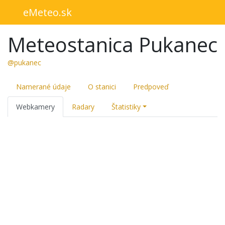
eMeteo.sk
Meteostanica Pukanec
@pukanec
Namerané údaje
O stanici
Predpoveď
Webkamery
Radary
Štatistiky