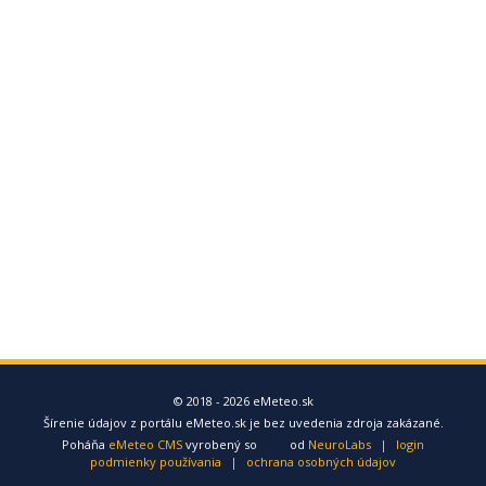
© 2018 - 2026 eMeteo.sk
Šírenie údajov z portálu eMeteo.sk je bez uvedenia zdroja zakázané.
Poháňa
eMeteo CMS
vyrobený so
od
NeuroLabs
|
login
podmienky používania
|
ochrana osobných údajov