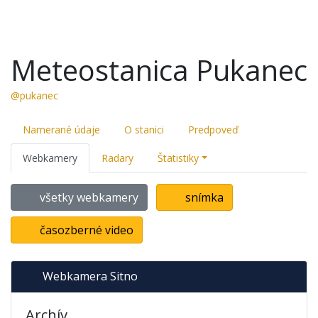
Meteostanica Pukanec
@pukanec
Namerané údaje
O stanici
Predpoveď
Webkamery
Radary
Štatistiky
všetky webkamery
snímka
časozberné video
Webkamera Sitno
Archív