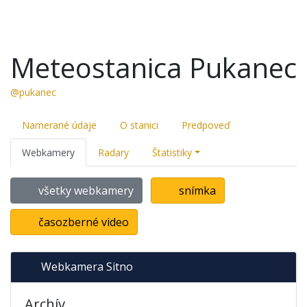
Meteostanica Pukanec
@pukanec
Namerané údaje
O stanici
Predpoveď
Webkamery
Radary
Štatistiky
všetky webkamery
snímka
časozberné video
Webkamera Sitno
Archív