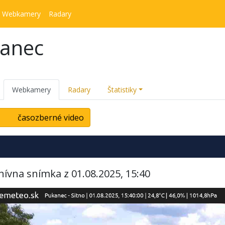
Webkamery
Radary
kanec
Webkamery
Radary
Štatistiky
časozberné video
hívna snímka z 01.08.2025, 15:40