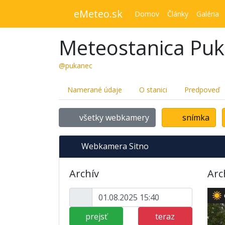
eMeteo.sk
Domov
Články
Galéria
Meteostanica Pu
@pukanec
Namerané údaje
O stanici
Predpoveď
všetky webkamery
snímka
Webkamera Sitno
Archív
Arc
prejsť
teraz