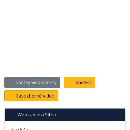
všetky webkamery
snímka
časozberné video
Webkamera Sitno