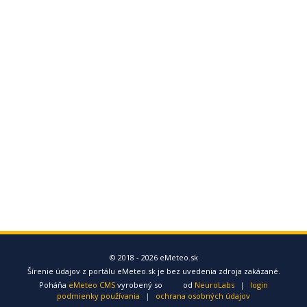
© 2018 - 2026 eMeteo.sk
Šírenie údajov z portálu eMeteo.sk je bez uvedenia zdroja zakázané.
Poháňa
eMeteo CMS
vyrobený so
od
NeuroLabs
|
login
podmienky používania
|
ochrana osobných údajov