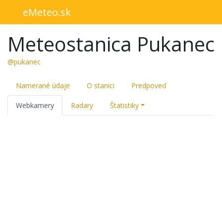
eMeteo.sk
Meteostanica Pukanec
@pukanec
Namerané údaje
O stanici
Predpoveď
Webkamery
Radary
Štatistiky