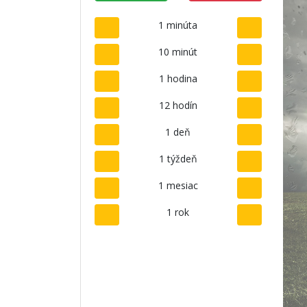
1 minúta
10 minút
1 hodina
12 hodín
1 deň
1 týždeň
1 mesiac
1 rok