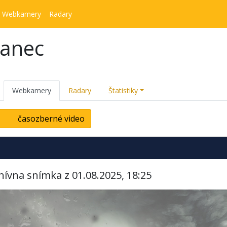
Webkamery
Radary
kanec
Webkamery
Radary
Štatistiky
časozberné video
hívna snímka z 01.08.2025, 18:25