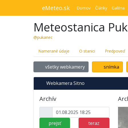
eMeteo.sk
Domov
Články
Galéria
Meteostanica Pu
@pukanec
Namerané údaje
O stanici
Predpoveď
všetky webkamery
snímka
Webkamera Sitno
Archív
Arc
prejsť
teraz